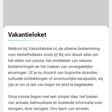
Waarom de Italiaanse keuken de beste ter
15 redenen om verliefd te worden op Puglia’s
Dit zijn alle tips voor het bijwonen van de
Oostenrijkse Alpen
wereld is
kustlijn
stierenrennen in Pamplona
Vakantieloket
Welkom bij Vakantieloket.nl, de ultieme bestemming
voor reisliefhebbers zoals jij! Bij ons draait alles om
het delen van passie, het ontdekken van nieuwe
bestemmingen en het creëren van onvergetelijke
ervaringen. Of je nu droomt van tropische stranden,
culturele ontdekkingen of avontuurlijke escapades, wij
zijn er om je reis van begin tot eind te begeleiden.
Onze missie begon met een simpel idee: het bieden
van actuele, betrouwbare en boeiende informatie voor
reizigers, door reizigers. Ons team van ervaren