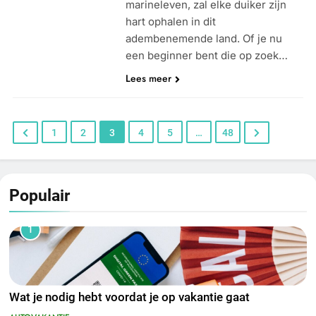
marineleven, zal elke duiker zijn
hart ophalen in dit
adembenemende land. Of je nu
een beginner bent die op zoek…
Lees meer
1
2
3
4
5
…
48
Populair
1
Wat je nodig hebt voordat je op vakantie gaat