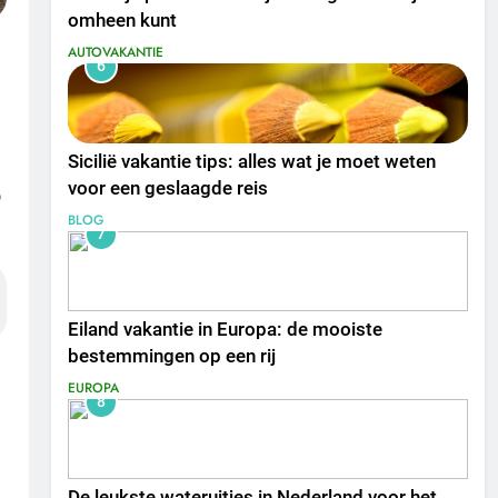
omheen kunt
AUTOVAKANTIE
6
Sicilië vakantie tips: alles wat je moet weten
voor een geslaagde reis
p
BLOG
7
Eiland vakantie in Europa: de mooiste
bestemmingen op een rij
EUROPA
8
De leukste wateruitjes in Nederland voor het