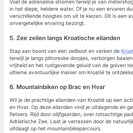
Voel de adrenaline stromen terwijl je van metershoge
in het diepe, heldere water. Of je nu een ervaren duik
verschillende hoogtes om uit te kiezen. Dit is een a
onvergetelijke ervaring bezorgt.
5. Zee zeilen langs Kroatische eilanden
Stap aan boord van een zeilboot en verken de
Kroa
terwijl je langs pittoreske dorpjes, verborgen baai
vrijheid en het rustgevende geluid van de golven ter
ultieme avontuurlijke manier om Kroatië te ontdekk
6. Mountainbiken op Brac en Hvar
Wil je de prachtige eilanden van Kroatië op een a
en Hvar. Op deze eilanden vind je uitdagende en geva
fietsers. Rijd door olijfgaarden, over rotsachtige
Adriatische Zee. Laat je verrassen door de natuurlij
uitdaagt op het mountainbikeparcours.