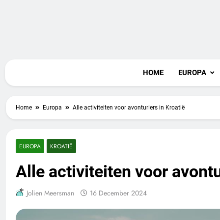
Skip
to
content
Vaka
HOME
EUROPA
Home
Europa
Alle activiteiten voor avonturiers in Kroatië
EUROPA
KROATIË
Alle activiteiten voor avontu
Jolien Meersman
16 December 2024