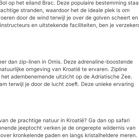
r Bol op het eiland Brac. Deze populaire bestemming staa
chtige stranden, waardoor het de ideale plek is om
oeren door de wind terwijl je over de golven scheert en
nstructeurs en uitstekende faciliteiten, ben je verzeker
beer dan zip-linen in Omis. Deze adrenaline-boostende
natuurlijke omgeving van Kroatië te ervaren. Zipline
n het adembenemende uitzicht op de Adriatische Zee.
am terwijl je door de lucht zoeft. Deze unieke ervaring
an de prachtige natuur in Kroatië? Ga dan op safari
annende jeeptocht verken je de ongerepte wildernis van
, over kronkelende paden en langs kristalheldere meren.