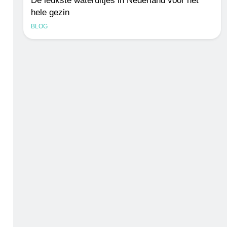
De leukste wateruitjes in Nederland voor het
hele gezin
BLOG