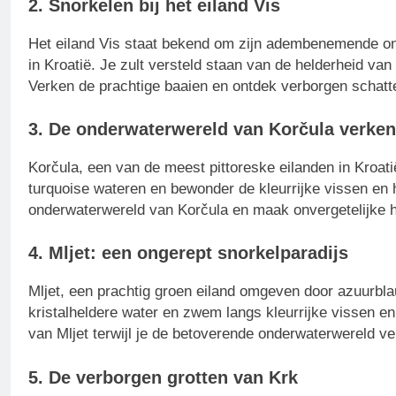
2. Snorkelen bij het eiland Vis
Het eiland Vis staat bekend om zijn adembenemende on
in Kroatië. Je zult versteld staan van de helderheid van 
Verken de prachtige baaien en ontdek verborgen schatten
3. De onderwaterwereld van Korčula verke
Korčula, een van de meest pittoreske eilanden in Kroati
turquoise wateren en bewonder de kleurrijke vissen en 
onderwaterwereld van Korčula en maak onvergetelijke h
4. Mljet: een ongerept snorkelparadijs
Mljet, een prachtig groen eiland omgeven door azuurblau
kristalheldere water en zwem langs kleurrijke vissen en
van Mljet terwijl je de betoverende onderwaterwereld ve
5. De verborgen grotten van Krk