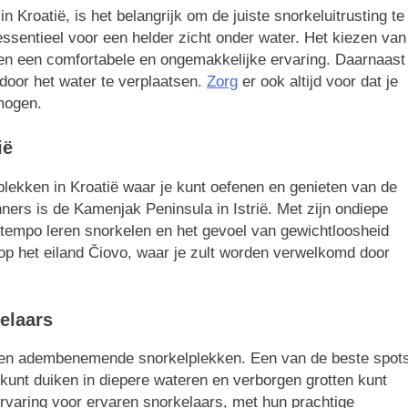
 Kroatië, is het belangrijk om de juiste snorkeluitrusting te
sentieel voor een helder zicht onder water. Het kiezen van
ssen een comfortabele en ongemakkelijke ervaring. Daarnaast
 door het water te verplaatsen.
Zorg
er ook altijd voor dat je
rmogen.
ië
 plekken in Kroatië waar je kunt oefenen en genieten van de
ers is de Kamenjak Peninsula in Istrië. Met zijn ondiepe
 tempo leren snorkelen en het gevoel van gewichtloosheid
 op het eiland Čiovo, waar je zult worden verwelkomd door
elaars
e en adembenemende snorkelplekken. Een van de beste spot
 kunt duiken in diepere wateren en verborgen grotten kunt
rvaring voor ervaren snorkelaars, met hun prachtige