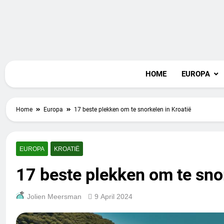
Skip
to
content
Vaka
HOME
EUROPA
Home
Europa
17 beste plekken om te snorkelen in Kroatië
EUROPA
KROATIË
17 beste plekken om te snor
Jolien Meersman
9 April 2024