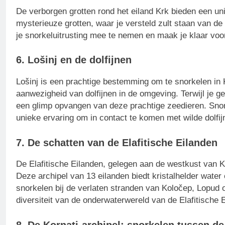
De verborgen grotten rond het eiland Krk bieden een u
mysterieuze grotten, waar je versteld zult staan van de 
je snorkeluitrusting mee te nemen en maak je klaar voor
6. Lošinj en de dolfijnen
Lošinj is een prachtige bestemming om te snorkelen in 
aanwezigheid van dolfijnen in de omgeving. Terwijl je 
een glimp opvangen van deze prachtige zeedieren. Snorke
unieke ervaring om in contact te komen met wilde dolfij
7. De schatten van de Elafitische Eilanden
De Elafitische Eilanden, gelegen aan de westkust van Kr
Deze archipel van 13 eilanden biedt kristalhelder water 
snorkelen bij de verlaten stranden van Koločep, Lopud o
diversiteit van de onderwaterwereld van de Elafitische 
8. De Kornati-archipel: snorkelen tussen de