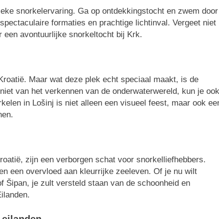
nieke snorkelervaring. Ga op ontdekkingstocht en zwem door
spectaculaire formaties en prachtige lichtinval. Vergeet niet
 een avontuurlijke snorkeltocht bij Krk.
Kroatië. Maar wat deze plek echt speciaal maakt, is de
geniet van het verkennen van de onderwaterwereld, kun je oo
len in Lošinj is niet alleen een visueel feest, maar ook ee
nen.
oatië, zijn een verborgen schat voor snorkelliefhebbers.
en een overvloed aan kleurrijke zeeleven. Of je nu wilt
f Šipan, je zult versteld staan van de schoonheid en
Eilanden.
 eilanden