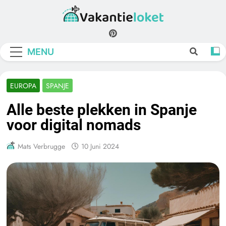
Skip
to
Vakantieloket
content
MENU
EUROPA
SPANJE
Alle beste plekken in Spanje
voor digital nomads
Mats Verbrugge
10 Juni 2024