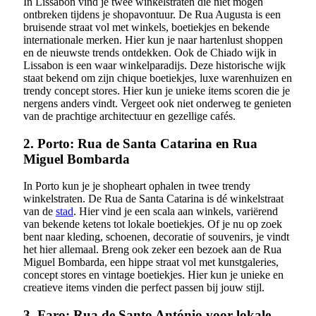
In Lissabon vind je twee winkelstraten die niet mogen
ontbreken tijdens je shopavontuur. De Rua Augusta is een
bruisende straat vol met winkels, boetiekjes en bekende
internationale merken. Hier kun je naar hartenlust shoppen
en de nieuwste trends ontdekken. Ook de Chiado wijk in
Lissabon is een waar winkelparadijs. Deze historische wijk
staat bekend om zijn chique boetiekjes, luxe warenhuizen en
trendy concept stores. Hier kun je unieke items scoren die je
nergens anders vindt. Vergeet ook niet onderweg te genieten
van de prachtige architectuur en gezellige cafés.
2. Porto: Rua de Santa Catarina en Rua
Miguel Bombarda
In Porto kun je je shopheart ophalen in twee trendy
winkelstraten. De Rua de Santa Catarina is dé winkelstraat
van de
stad
. Hier vind je een scala aan winkels, variërend
van bekende ketens tot lokale boetiekjes. Of je nu op zoek
bent naar kleding, schoenen, decoratie of souvenirs, je vindt
het hier allemaal. Breng ook zeker een bezoek aan de Rua
Miguel Bombarda, een hippe straat vol met kunstgaleries,
concept stores en vintage boetiekjes. Hier kun je unieke en
creatieve items vinden die perfect passen bij jouw stijl.
3. Faro: Rua de Santo António voor lokale