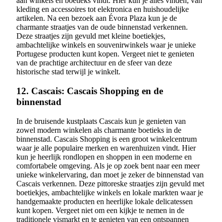
aan winkels en boetieks vindt. Hier kun je alles vinden, van
kleding en accessoires tot elektronica en huishoudelijke
artikelen. Na een bezoek aan Évora Plaza kun je de
charmante straatjes van de oude binnenstad verkennen.
Deze straatjes zijn gevuld met kleine boetiekjes,
ambachtelijke winkels en souvenirwinkels waar je unieke
Portugese producten kunt kopen. Vergeet niet te genieten
van de prachtige architectuur en de sfeer van deze
historische stad terwijl je winkelt.
12. Cascais: Cascais Shopping en de
binnenstad
In de bruisende kustplaats Cascais kun je genieten van
zowel modern winkelen als charmante boetieks in de
binnenstad. Cascais Shopping is een groot winkelcentrum
waar je alle populaire merken en warenhuizen vindt. Hier
kun je heerlijk rondlopen en shoppen in een moderne en
comfortabele omgeving. Als je op zoek bent naar een meer
unieke winkelervaring, dan moet je zeker de binnenstad van
Cascais verkennen. Deze pittoreske straatjes zijn gevuld met
boetiekjes, ambachtelijke winkels en lokale markten waar je
handgemaakte producten en heerlijke lokale delicatessen
kunt kopen. Vergeet niet om een kijkje te nemen in de
traditionele vismarkt en te genieten van een ontspannen