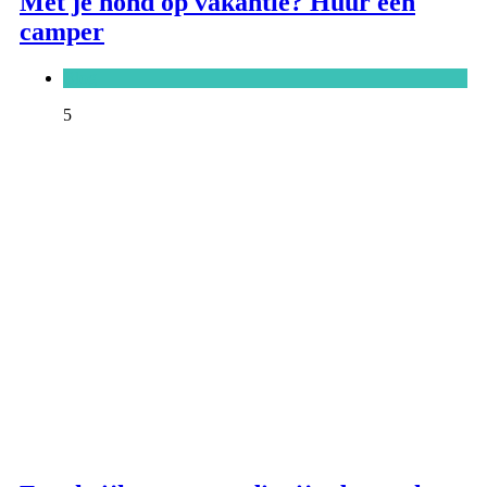
Met je hond op vakantie? Huur een
camper
Blog
5