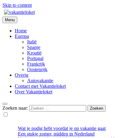
Skip to content
Menu
Vakantieloket
Home
Europa
Italië
Spanje
Kroatië
Portugal
Frankrijk
Oostenrijk
Overig
Autovakantie
Contact met Vakantieloket
Over Vakantieloket
Zoeken naar:
Wat je nodig hebt voordat je op vakantie gaat
Een stukje zomer, midden in Nederland