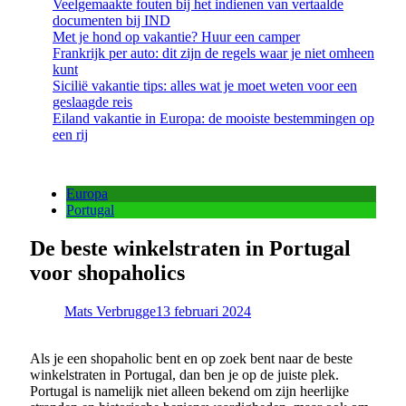
Veelgemaakte fouten bij het indienen van vertaalde
documenten bij IND
Met je hond op vakantie? Huur een camper
Frankrijk per auto: dit zijn de regels waar je niet omheen
kunt
Sicilië vakantie tips: alles wat je moet weten voor een
geslaagde reis
Eiland vakantie in Europa: de mooiste bestemmingen op
een rij
Europa
Portugal
De beste winkelstraten in Portugal
voor shopaholics
Mats Verbrugge
13 februari 2024
Als je een shopaholic bent en op zoek bent naar de beste
winkelstraten in Portugal, dan ben je op de juiste plek.
Portugal is namelijk niet alleen bekend om zijn heerlijke