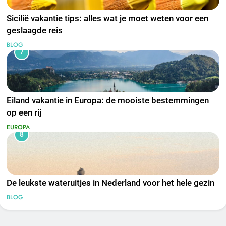
Sicilië vakantie tips: alles wat je moet weten voor een
geslaagde reis
BLOG
7
Eiland vakantie in Europa: de mooiste bestemmingen
op een rij
EUROPA
8
De leukste wateruitjes in Nederland voor het hele gezin
BLOG