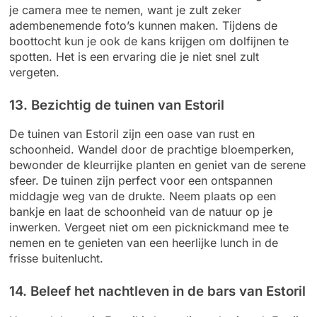
je camera mee te nemen, want je zult zeker
adembenemende foto’s kunnen maken. Tijdens de
boottocht kun je ook de kans krijgen om dolfijnen te
spotten. Het is een ervaring die je niet snel zult
vergeten.
13. Bezichtig de tuinen van Estoril
De tuinen van Estoril zijn een oase van rust en
schoonheid. Wandel door de prachtige bloemperken,
bewonder de kleurrijke planten en geniet van de serene
sfeer. De tuinen zijn perfect voor een ontspannen
middagje weg van de drukte. Neem plaats op een
bankje en laat de schoonheid van de natuur op je
inwerken. Vergeet niet om een picknickmand mee te
nemen en te genieten van een heerlijke lunch in de
frisse buitenlucht.
14. Beleef het nachtleven in de bars van Estoril