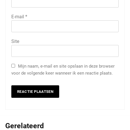
E-mail
*
Site
Mijn naam, e-mail en site opslaan in deze browser
voor de volgende keer wanneer ik een reactie plaats.
Gerelateerd