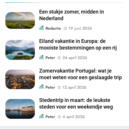
Een stukje zomer, midden in
Nederland
Redactie
19 juni 2026
Eiland vakantie in Europa: de
mooiste bestemmingen op een rij
Peter
24 april 2026
Zomervakantie Portugal: wat je
moet weten voor een geslaagde trip
Peter
12 april 2026
Stedentrip in maart: de leukste
steden voor een weekendje weg
Peter
4 april 2026