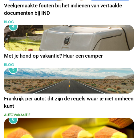
Veelgemaakte fouten bij het indienen van vertaalde
documenten bij IND
BLOG
4
Met je hond op vakantie? Huur een camper
BLOG
5
Frankrijk per auto: dit zijn de regels waar je niet omheen
kunt
AUTOVAKANTIE
6