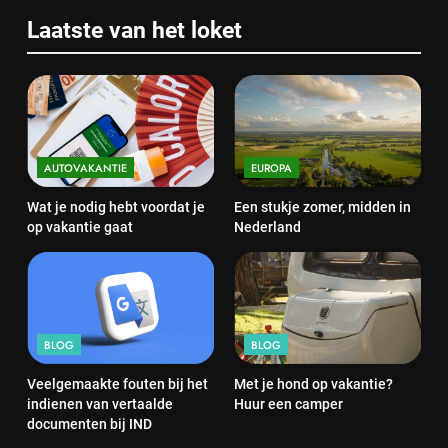
Laatste van het loket
AUTOVAKANTIE
EUROPA
Wat je nodig hebt voordat je
Een stukje zomer, midden in
op vakantie gaat
Nederland
BLOG
BLOG
Veelgemaakte fouten bij het
Met je hond op vakantie?
indienen van vertaalde
Huur een camper
documenten bij IND