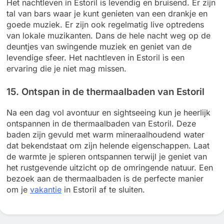
Het nachtleven in Estoril is levendig en bruisend. Er zijn
tal van bars waar je kunt genieten van een drankje en
goede muziek. Er zijn ook regelmatig live optredens
van lokale muzikanten. Dans de hele nacht weg op de
deuntjes van swingende muziek en geniet van de
levendige sfeer. Het nachtleven in Estoril is een
ervaring die je niet mag missen.
15. Ontspan in de thermaalbaden van Estoril
Na een dag vol avontuur en sightseeing kun je heerlijk
ontspannen in de thermaalbaden van Estoril. Deze
baden zijn gevuld met warm mineraalhoudend water
dat bekendstaat om zijn helende eigenschappen. Laat
de warmte je spieren ontspannen terwijl je geniet van
het rustgevende uitzicht op de omringende natuur. Een
bezoek aan de thermaalbaden is de perfecte manier
om je
vakantie
in Estoril af te sluiten.