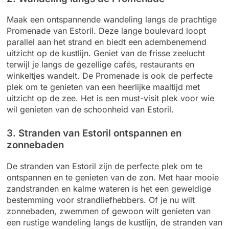
Maak een ontspannende wandeling langs de prachtige
Promenade van Estoril. Deze lange boulevard loopt
parallel aan het strand en biedt een adembenemend
uitzicht op de kustlijn. Geniet van de frisse zeelucht
terwijl je langs de gezellige cafés, restaurants en
winkeltjes wandelt. De Promenade is ook de perfecte
plek om te genieten van een heerlijke maaltijd met
uitzicht op de zee. Het is een must-visit plek voor wie
wil genieten van de schoonheid van Estoril.
3. Stranden van Estoril ontspannen en
zonnebaden
De stranden van Estoril zijn de perfecte plek om te
ontspannen en te genieten van de zon. Met haar mooie
zandstranden en kalme wateren is het een geweldige
bestemming voor strandliefhebbers. Of je nu wilt
zonnebaden, zwemmen of gewoon wilt genieten van
een rustige wandeling langs de kustlijn, de stranden van