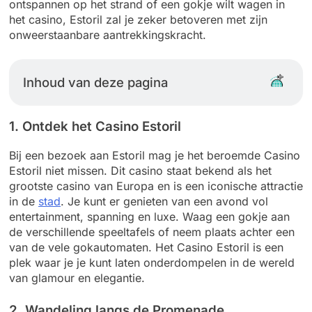
ontspannen op het strand of een gokje wilt wagen in
het casino, Estoril zal je zeker betoveren met zijn
onweerstaanbare aantrekkingskracht.
Inhoud van deze pagina
1. Ontdek het Casino Estoril
Bij een bezoek aan Estoril mag je het beroemde Casino
Estoril niet missen. Dit casino staat bekend als het
grootste casino van Europa en is een iconische attractie
in de
stad
. Je kunt er genieten van een avond vol
entertainment, spanning en luxe. Waag een gokje aan
de verschillende speeltafels of neem plaats achter een
van de vele gokautomaten. Het Casino Estoril is een
plek waar je je kunt laten onderdompelen in de wereld
van glamour en elegantie.
2. Wandeling langs de Promenade