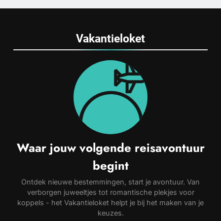
Vakantieloket
Waar jouw volgende reisavontuur
begint
Ontdek nieuwe bestemmingen, start je avontuur. Van
verborgen juweeltjes tot romantische plekjes voor
koppels - het Vakantieloket helpt je bij het maken van je
keuzes.