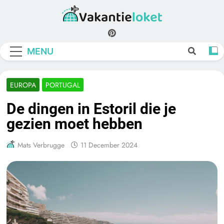
Skip
to
Vakantieloket
content
MENU
EUROPA
PORTUGAL
De dingen in Estoril die je
gezien moet hebben
Mats Verbrugge
11 December 2024