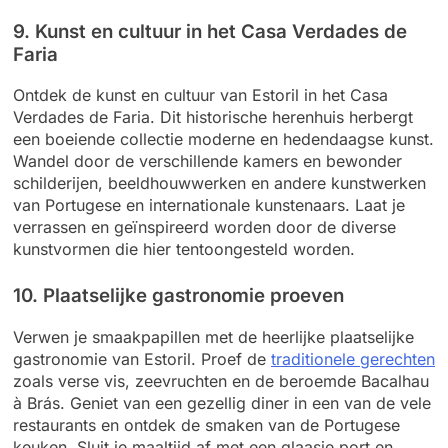
9. Kunst en cultuur in het Casa Verdades de
Faria
Ontdek de kunst en cultuur van Estoril in het Casa
Verdades de Faria. Dit historische herenhuis herbergt
een boeiende collectie moderne en hedendaagse kunst.
Wandel door de verschillende kamers en bewonder
schilderijen, beeldhouwwerken en andere kunstwerken
van Portugese en internationale kunstenaars. Laat je
verrassen en geïnspireerd worden door de diverse
kunstvormen die hier tentoongesteld worden.
10. Plaatselijke gastronomie proeven
Verwen je smaakpapillen met de heerlijke plaatselijke
gastronomie van Estoril. Proef de
traditionele gerechten
zoals verse vis, zeevruchten en de beroemde Bacalhau
à Brás. Geniet van een gezellig diner in een van de vele
restaurants en ontdek de smaken van de Portugese
keuken. Sluit je maaltijd af met een glaasje port en