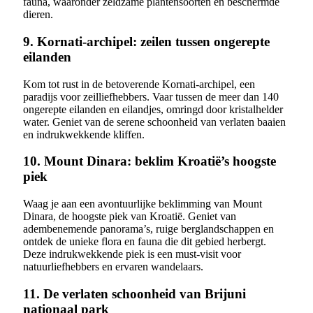
fauna, waaronder zeldzame plantensoorten en beschermde
dieren.
9. Kornati-archipel: zeilen tussen ongerepte
eilanden
Kom tot rust in de betoverende Kornati-archipel, een
paradijs voor zeilliefhebbers. Vaar tussen de meer dan 140
ongerepte eilanden en eilandjes, omringd door kristalhelder
water. Geniet van de serene schoonheid van verlaten baaien
en indrukwekkende kliffen.
10. Mount Dinara: beklim Kroatië’s hoogste
piek
Waag je aan een avontuurlijke beklimming van Mount
Dinara, de hoogste piek van Kroatië. Geniet van
adembenemende panorama’s, ruige berglandschappen en
ontdek de unieke flora en fauna die dit gebied herbergt.
Deze indrukwekkende piek is een must-visit voor
natuurliefhebbers en ervaren wandelaars.
11. De verlaten schoonheid van Brijuni
nationaal park