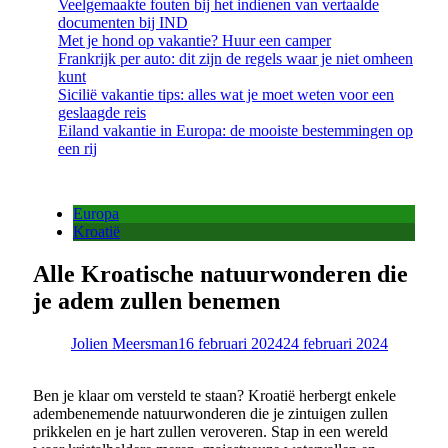
Veelgemaakte fouten bij het indienen van vertaalde
documenten bij IND
Met je hond op vakantie? Huur een camper
Frankrijk per auto: dit zijn de regels waar je niet omheen
kunt
Sicilië vakantie tips: alles wat je moet weten voor een
geslaagde reis
Eiland vakantie in Europa: de mooiste bestemmingen op
een rij
Europa
Kroatië
Alle Kroatische natuurwonderen die
je adem zullen benemen
Jolien Meersman
16 februari 2024
24 februari 2024
Ben je klaar om versteld te staan? Kroatië herbergt enkele
adembenemende natuurwonderen die je zintuigen zullen
prikkelen en je hart zullen veroveren. Stap in een wereld