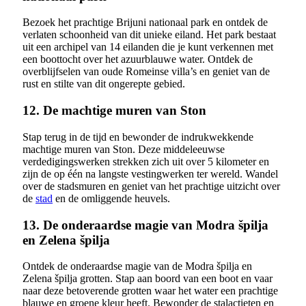
Bezoek het prachtige Brijuni nationaal park en ontdek de
verlaten schoonheid van dit unieke eiland. Het park bestaat
uit een archipel van 14 eilanden die je kunt verkennen met
een boottocht over het azuurblauwe water. Ontdek de
overblijfselen van oude Romeinse villa’s en geniet van de
rust en stilte van dit ongerepte gebied.
12. De machtige muren van Ston
Stap terug in de tijd en bewonder de indrukwekkende
machtige muren van Ston. Deze middeleeuwse
verdedigingswerken strekken zich uit over 5 kilometer en
zijn de op één na langste vestingwerken ter wereld. Wandel
over de stadsmuren en geniet van het prachtige uitzicht over
de
stad
en de omliggende heuvels.
13. De onderaardse magie van Modra špilja
en Zelena špilja
Ontdek de onderaardse magie van de Modra špilja en
Zelena špilja grotten. Stap aan boord van een boot en vaar
naar deze betoverende grotten waar het water een prachtige
blauwe en groene kleur heeft. Bewonder de stalactieten en