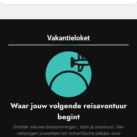
Vakantieloket
Waar jouw volgende reisavontuur
begint
Ontdek nieuwe bestemmingen, start je avontuur. Van
verborgen juweeltjes tot romantische plekjes voor