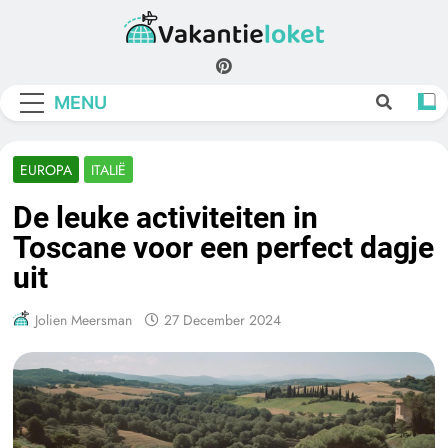
Skip
to
Vakantieloket
content
MENU
EUROPA
ITALIË
De leuke activiteiten in
Toscane voor een perfect dagje
uit
Jolien Meersman
27 December 2024