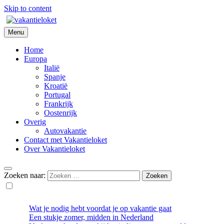
Skip to content
Menu
Vakantieloket
Home
Europa
Italië
Spanje
Kroatië
Portugal
Frankrijk
Oostenrijk
Overig
Autovakantie
Contact met Vakantieloket
Over Vakantieloket
Zoeken naar:
Wat je nodig hebt voordat je op vakantie gaat
Een stukje zomer, midden in Nederland