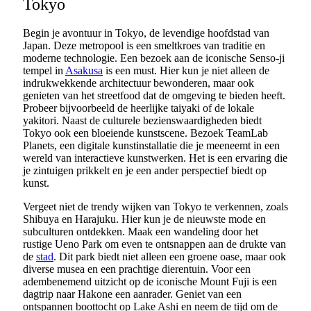
Tokyo
Begin je avontuur in Tokyo, de levendige hoofdstad van
Japan. Deze metropool is een smeltkroes van traditie en
moderne technologie. Een bezoek aan de iconische Senso-ji
tempel in
Asakusa
is een must. Hier kun je niet alleen de
indrukwekkende architectuur bewonderen, maar ook
genieten van het streetfood dat de omgeving te bieden heeft.
Probeer bijvoorbeeld de heerlijke taiyaki of de lokale
yakitori. Naast de culturele bezienswaardigheden biedt
Tokyo ook een bloeiende kunstscene. Bezoek TeamLab
Planets, een digitale kunstinstallatie die je meeneemt in een
wereld van interactieve kunstwerken. Het is een ervaring die
je zintuigen prikkelt en je een ander perspectief biedt op
kunst.
Vergeet niet de trendy wijken van Tokyo te verkennen, zoals
Shibuya en Harajuku. Hier kun je de nieuwste mode en
subculturen ontdekken. Maak een wandeling door het
rustige Ueno Park om even te ontsnappen aan de drukte van
de
stad
. Dit park biedt niet alleen een groene oase, maar ook
diverse musea en een prachtige dierentuin. Voor een
adembenemend uitzicht op de iconische Mount Fuji is een
dagtrip naar Hakone een aanrader. Geniet van een
ontspannen boottocht op Lake Ashi en neem de tijd om de