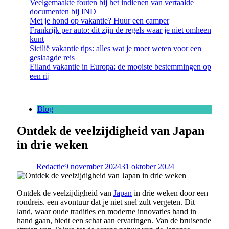
Veelgemaakte fouten bij het indienen van vertaalde
documenten bij IND
Met je hond op vakantie? Huur een camper
Frankrijk per auto: dit zijn de regels waar je niet omheen
kunt
Sicilië vakantie tips: alles wat je moet weten voor een
geslaagde reis
Eiland vakantie in Europa: de mooiste bestemmingen op
een rij
Blog
Ontdek de veelzijdigheid van Japan
in drie weken
Redactie
9 november 2024
31 oktober 2024
Ontdek de veelzijdigheid van
Japan
in drie weken door een
rondreis. een avontuur dat je niet snel zult vergeten. Dit
land, waar oude tradities en moderne innovaties hand in
hand gaan, biedt een schat aan ervaringen. Van de bruisende