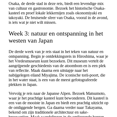
Osaka, de derde stad in deze reis, biedt een levendige mix
van cultuur en gastronomie. Bezoek het historische Osaka-
kasteel en proef lokale lekkernijen zoals okonomiyaki en
takoyaki. De bruisende sfeer van Osaka, vooral in de avond,
is iets wat je niet wilt missen.
Week 3: natuur en ontspanning in het
westen van Japan
De derde week van je reis staat in het teken van natuur en
ontspanning. Begin je ontdekkingsreis in Hiroshima, waar je
het Vredesmuseum kunt bezoeken. Dit museum vertelt de
aangrijpende geschiedenis van de atoombom en is een plek
van reflectie. Maak daarna een uitstapje naar het
nabijgelegen eiland Miyajima. De iconische torii-poort, die
in het water staat, is een van de meest gefotografeerde
plekken in Japan.
Vervolg je reis naar de Japanse Alpen. Bezoek Matsumoto,
waar je het prachtige kasteel kunt bewonderen. Dit kasteel is
een van de mooiste in Japan en biedt een prachtig uitzicht op
de omliggende bergen. Ga daarna verder naar Takayama,
bekend om zijn traditionele architectuur en sake-
brouwerijen. Maak wandelingen in de omliggende bergen