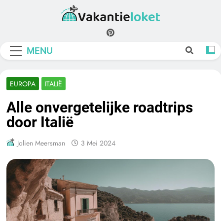
Skip
to
Vakantieloket
content
MENU
EUROPA
ITALIË
Alle onvergetelijke roadtrips
door Italië
Jolien Meersman
3 Mei 2024