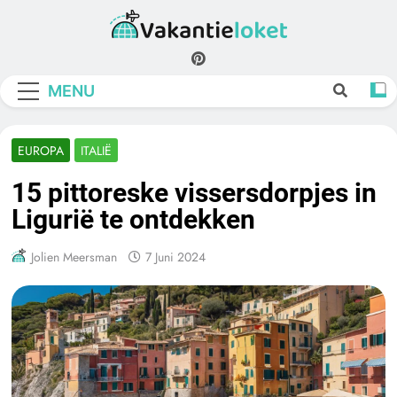
Skip
to
Vakantieloket
content
MENU
EUROPA
ITALIË
15 pittoreske vissersdorpjes in
Ligurië te ontdekken
Jolien Meersman
7 Juni 2024