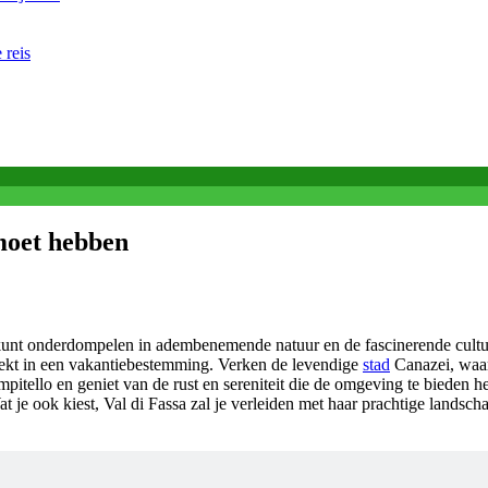
 reis
 moet hebben
f kunt onderdompelen in adembenemende natuur en de fascinerende cult
 zoekt in een vakantiebestemming. Verken de levendige
stad
Canazei, waar 
ello en geniet van de rust en sereniteit die de omgeving te bieden he
at je ook kiest, Val di Fassa zal je verleiden met haar prachtige lands