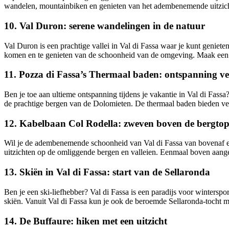
wandelen, mountainbiken en genieten van het adembenemende uitzicht 
10. Val Duron: serene wandelingen in de natuur
Val Duron is een prachtige vallei in Val di Fassa waar je kunt geniete
komen en te genieten van de schoonheid van de omgeving. Maak een o
11. Pozza di Fassa’s Thermaal baden: ontspanning v
Ben je toe aan ultieme ontspanning tijdens je vakantie in Val di Fass
de prachtige bergen van de Dolomieten. De thermaal baden bieden vers
12. Kabelbaan Col Rodella: zweven boven de bergto
Wil je de adembenemende schoonheid van Val di Fassa van bovenaf erv
uitzichten op de omliggende bergen en valleien. Eenmaal boven aang
13. Skiën in Val di Fassa: start van de Sellaronda
Ben je een ski-liefhebber? Val di Fassa is een paradijs voor winterspo
skiën. Vanuit Val di Fassa kun je ook de beroemde Sellaronda-tocht mak
14. De Buffaure: hiken met een uitzicht