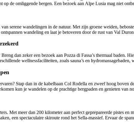
op de omliggende bergen. Een bezoek aan Alpe Lusia mag niet ontbreken
n van serene wandelingen in de natuur. Met zijn groene weiden, beboste 
ntspannen wandeling en laat je betoveren door de rust van Val Duron
erzekerd
a? Breng dan zeker een bezoek aan Pozza di Fassa’s thermaal baden. Hier
chillende wellnessfaciliteiten, zoals sauna’s en hydromassagebaden, w
ppen
aren? Stap dan in de kabelbaan Col Rodella en zweef hoog boven de be
ekomen kun je wandelen op de prachtige bergpaden en genieten van no
rters. Met meer dan 200 kilometer aan perfect geprepareerde pistes en m
en, een spectaculaire skiroute rond het Sella-massief. Ervaar de spanni