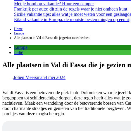
Met je hond op vakantie? Huur een camper
Frankrijk per auto: dit zijn de regels waar je niet omheen kunt
Sicilië vakantie tips: alles wat je moet weten voor een geslaagde
Eiland vakantie in Europa: de mooiste bestemmingen op een rij
Home
Europa
Alle plaatsen in Val di Fassa die je gezien moet hebben
Europa
Italië
Alle plaatsen in Val di Fassa die je gezien
Jolien Meersman
4 mei 2024
Val di Fassa is een betoverende plek in de Dolomieten waar je jezel
bergtoppen tot schilderachtige dorpen, deze regio heeft alles wat je
nachtleven. Maak een wandeling door de betoverende bossen van Campit
door charmante straatjes en genieten van het traditionele bergleven. W
pareltjes van deze magische regio.