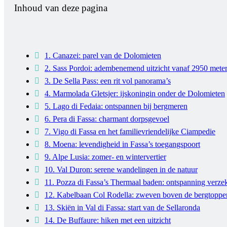
Inhoud van deze pagina
1. Canazei: parel van de Dolomieten
2. Sass Pordoi: adembenemend uitzicht vanaf 2950 mete
3. De Sella Pass: een rit vol panorama’s
4. Marmolada Gletsjer: ijskoningin onder de Dolomieten
5. Lago di Fedaia: ontspannen bij bergmeren
6. Pera di Fassa: charmant dorpsgevoel
7. Vigo di Fassa en het familievriendelijke Ciampedie
8. Moena: levendigheid in Fassa’s toegangspoort
9. Alpe Lusia: zomer- en wintervertier
10. Val Duron: serene wandelingen in de natuur
11. Pozza di Fassa’s Thermaal baden: ontspanning verze
12. Kabelbaan Col Rodella: zweven boven de bergtoppe
13. Skiën in Val di Fassa: start van de Sellaronda
14. De Buffaure: hiken met een uitzicht