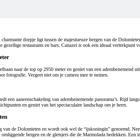
it charmante dorpje ligt tussen de majestueuze bergen van de Dolomiet
 de gezellige restaurants en bars. Canazei is ook een ideaal vertrekpunt
eter
abelbaan naar de top op 2950 meter en geniet van een adembenemend ui
voor fotografie. Vergeet niet om je camera mee te nemen.
iedt een aaneenschakeling van adembenemende panorama’s. Rijd langs di
zichtpunten en geniet van het spectaculaire landschap om je heen.
ten
g van de Dolomieten en wordt ook wel de “ijskoningin” genoemd. Neem
de omliggende bergen en de gletsjers die de Marmolada bedekken. Een in