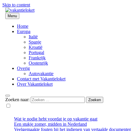
Skip to content
Menu
Vakantieloket
Home
Europa
Italië
Spanje
Kroatië
Portugal
Frankrijk
Oostenrijk
Overig
Autovakantie
Contact met Vakantieloket
Over Vakantieloket
Zoeken naar:
Wat je nodig hebt voordat je op vakantie gaat
Een stukje zomer, midden in Nederland
Veelgemaakte fouten bij het indienen van vertaalde documente