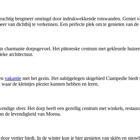
 prachtig bergmeer omringd door indrukwekkende rotswanden. Geniet van
r van dichtbij te verkennen. Een perfecte plek om te genieten van de 
ijn charmante dorpsgevoel. Het pittoreske centrum met gekleurde huizen e
eke architectuur.
een
vakantie
met het gezin. Het nabijgelegen skigebied Ciampedie biedt t
n waar de kleintjes plezier kunnen hebben en leren.
vendige sfeer. Het dorp heeft een gezellig centrum met winkels, restaura
van de levendigheid van Moena.
r door vertier biedt. In de winter kun je hier genieten van skiën en sno