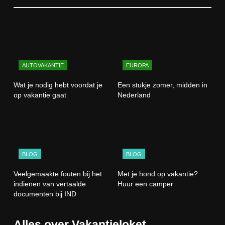
AUTOVAKANTIE
EUROPA
Wat je nodig hebt voordat je
Een stukje zomer, midden in
op vakantie gaat
Nederland
BLOG
BLOG
Veelgemaakte fouten bij het
Met je hond op vakantie?
indienen van vertaalde
Huur een camper
documenten bij IND
Alles over Vakantieloket