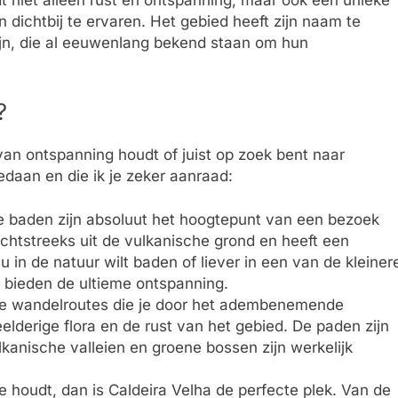
 niet alleen rust en ontspanning, maar ook een unieke
dichtbij te ervaren. Het gebied heeft zijn naam te
ijn, die al eeuwenlang bekend staan om hun
?
 van ontspanning houdt of juist op zoek bent naar
gedaan en die ik je zeker aanraad:
e baden zijn absoluut het hoogtepunt van een bezoek
htstreeks uit de vulkanische grond en heeft een
u in de natuur wilt baden of liever in een van de kleiner
 bieden de ultieme ontspanning.
ende wandelroutes die je door het adembenemende
lderige flora en de rust van het gebied. De paden zijn
kanische valleien en groene bossen zijn werkelijk
fie houdt, dan is Caldeira Velha de perfecte plek. Van de