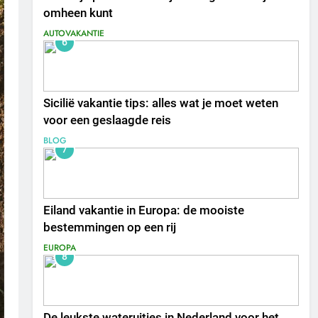
omheen kunt
AUTOVAKANTIE
6
Sicilië vakantie tips: alles wat je moet weten
voor een geslaagde reis
BLOG
7
Eiland vakantie in Europa: de mooiste
bestemmingen op een rij
EUROPA
8
De leukste wateruitjes in Nederland voor het