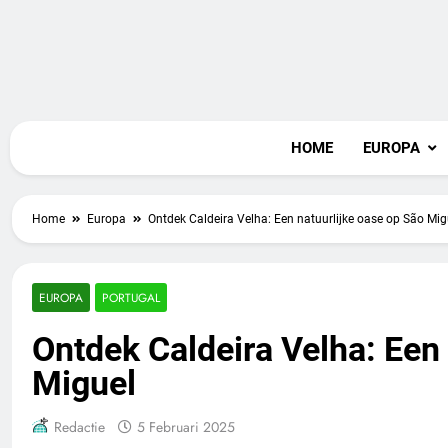
Skip
to
content
Vaka
HOME
EUROPA
Home
Europa
Ontdek Caldeira Velha: Een natuurlijke oase op São Mig
EUROPA
PORTUGAL
Ontdek Caldeira Velha: Een 
Miguel
Redactie
5 Februari 2025