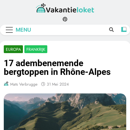
Skip
to
Vakantieloket
content
MENU
EUROPA
FRANKRIJK
17 adembenemende
bergtoppen in Rhône-Alpes
Mats Verbrugge
31 Mei 2024