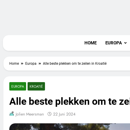
Skip
to
content
Vaka
HOME
EUROPA
Home
Europa
Alle beste plekken om te zeilen in Kroatië
EUROPA
KROATIË
Alle beste plekken om te zei
Jolien Meersman
22 Juni 2024