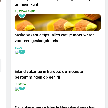
omheen kunt
AUTOVAKANTIE
6
Sicilië vakantie tips: alles wat je moet weten
voor een geslaagde reis
BLOG
7
Eiland vakantie in Europa: de mooiste
bestemmingen op een rij
EUROPA
8
De leukste wateruitjes in Nederland voor het