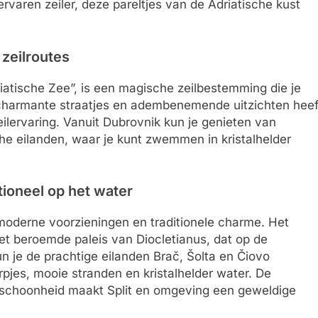
rvaren zeiler, deze pareltjes van de Adriatische kust
zeilroutes
iatische Zee”, is een magische zeilbestemming die je
 charmante straatjes en adembenemende uitzichten heef
eilervaring. Vanuit Dubrovnik kun je genieten van
sche eilanden, waar je kunt zwemmen in kristalhelder
tioneel op het water
moderne voorzieningen en traditionele charme. Het
het beroemde paleis van Diocletianus, dat op de
n je de prachtige eilanden Brač, Šolta en Čiovo
pjes, mooie stranden en kristalhelder water. De
le schoonheid maakt Split en omgeving een geweldige