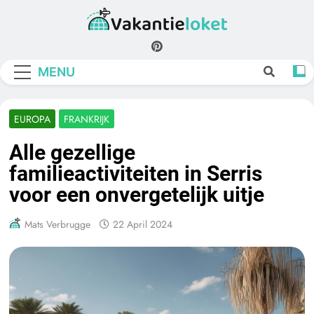
Skip
to
Vakantieloket
content
MENU
EUROPA
FRANKRIJK
Alle gezellige
familieactiviteiten in Serris
voor een onvergetelijk uitje
Mats Verbrugge
22 April 2024