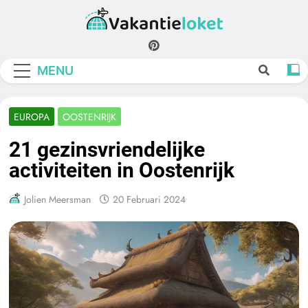
Skip
to
Vakantieloket
content
MENU
EUROPA
OOSTENRIJK
21 gezinsvriendelijke
activiteiten in Oostenrijk
Jolien Meersman
20 Februari 2024